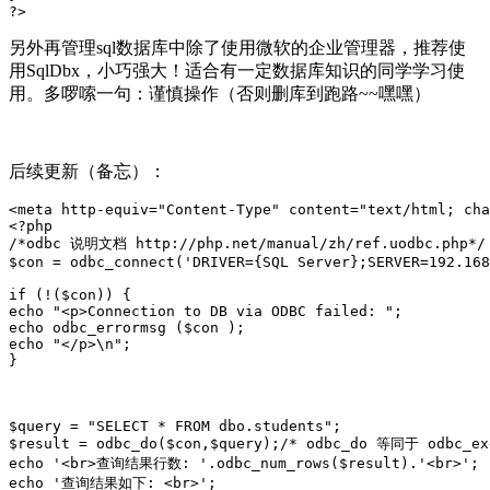
?>
另外再管理sql数据库中除了使用微软的企业管理器，推荐使
用SqlDbx，小巧强大！适合有一定数据库知识的同学学习使
用。多啰嗦一句：谨慎操作（否则删库到跑路~~嘿嘿）
后续更新（备忘）：
<meta http-equiv="Content-Type" content="text/html; cha
<?php

/*odbc 说明文档 http://php.net/manual/zh/ref.uodbc.php*/

$con = odbc_connect('DRIVER={SQL Server};SERVER=192.168
if (!($con)) { 

echo "<p>Connection to DB via ODBC failed: "; 

echo odbc_errormsg ($con ); 

echo "</p>\n"; 

}

$query = "SELECT * FROM dbo.students";

$result = odbc_do($con,$query);/* odbc_do 等同于 odbc_exe
echo '<br>查询结果行数: '.odbc_num_rows($result).'<br>';

echo '查询结果如下: <br>';
