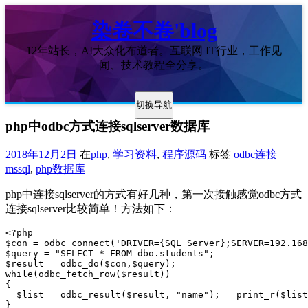
染卷不卷'blog
12年站长，AI大众化布道者。互联网 IT行业，工作见
闻、技术教程全分享。
切换导航
php中odbc方式连接sqlserver数据库
2018年12月2日
在
php
,
学习资料
,
程序源码
标签
odbc连接
mssql
,
php数据库
php中连接sqlserver的方式有好几种，第一次接触感觉odbc方式
连接sqlserver比较简单！方法如下：
<?php

$con = odbc_connect('DRIVER={SQL Server};SERVER=192.168
$query = "SELECT * FROM dbo.students";

$result = odbc_do($con,$query);

while(odbc_fetch_row($result))

{

  $list = odbc_result($result, "name");   print_r($list
}
