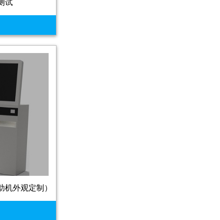
测试
n （自助机外观定制）