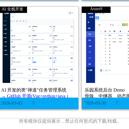
Axure9
AI 全栈开发
AI 开发的类"禅道"任务管理系统
乐园系统后台 Demo
→ GitHub 开源(Vue+python+java )
母版、中继器、动态
数
2026-03-05
5
2026-03-30
7
所有模块仅提供展示，禁止任何形式的下载/转载。