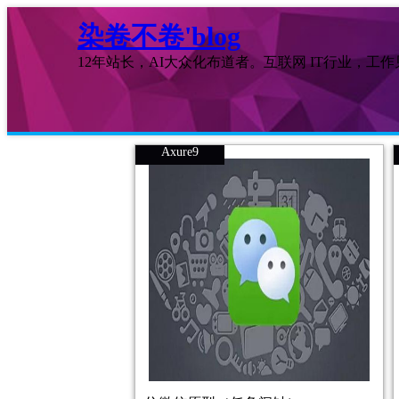
染卷不卷'blog
12年站长，AI大众化布道者。互联网 IT行业，工
Axure9