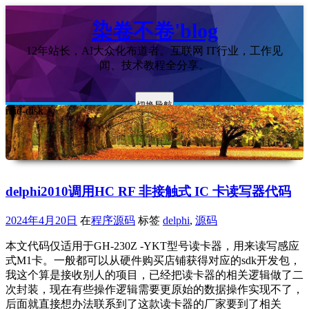
染卷不卷'blog
12年站长，AI大众化布道者。互联网 IT行业，工作见
闻、技术教程全分享。
切换导航
raid-disk
delphi2010调用HC RF 非接触式 IC 卡读写器代码
2024年4月20日
在
程序源码
标签
delphi
,
源码
本文代码仅适用于GH-230Z -YKT型号读卡器，用来读写感应
式M1卡。一般都可以从硬件购买店铺获得对应的sdk开发包，
我这个算是接收别人的项目，已经把读卡器的相关逻辑做了二
次封装，现在有些操作逻辑需要更原始的数据操作实现不了，
后面就直接想办法联系到了这款读卡器的厂家要到了相关