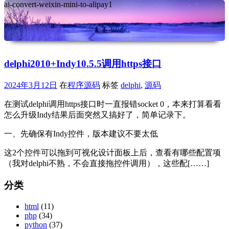
ai-convert-weixin-mini-to-alipay1
delphi2010+Indy10.5.5调用https接口
2024年3月12日
在
程序源码
标签
delphi
,
源码
在测试delphi调用https接口时一直报错socket 0，本来打算看看
怎么升级Indy结果后面突然又搞好了，简单记录下。
一、先确保有Indy控件，版本建议不要太低
这2个控件可以拖到可视化设计面板上后，查看有哪些配置项
（我对delphi不熟，不会直接拖控件调用），这些配[……]
分类
html
(11)
php
(34)
python
(37)