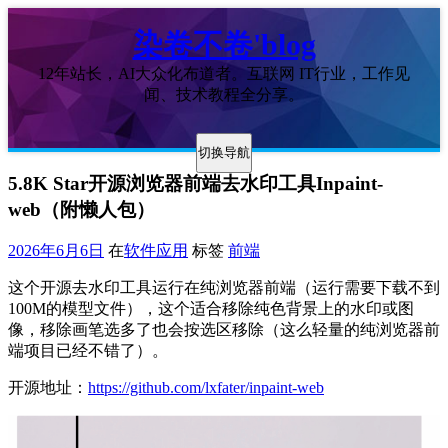
染卷不卷'blog
12年站长，AI大众化布道者。互联网 IT行业，工作见
闻、技术教程全分享。
切换导航
5.8K Star开源浏览器前端去水印工具Inpaint-
web（附懒人包）
2026年6月6日
在
软件应用
标签
前端
这个开源去水印工具运行在纯浏览器前端（运行需要下载不到
100M的模型文件），这个适合移除纯色背景上的水印或图
像，移除画笔选多了也会按选区移除（这么轻量的纯浏览器前
端项目已经不错了）。
开源地址：
https://github.com/lxfater/inpaint-web