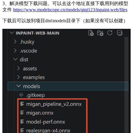
3、解决模型下载问题。可以去这个地址直接下载用到的模型
文件
https://www.modelscope.cn/models/qiqi123/inpaint-web/files
下载后可以放到项目dist\models目录下（如果没有可以创建）