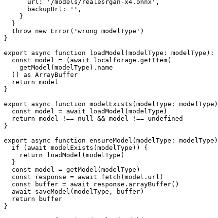
      url: '/models/realesrgan-x4.onnx',

      backupUrl: '',

    }

  }

  throw new Error('wrong modelType')

}

export async function loadModel(modelType: modelType): 
  const model = (await localforage.getItem(

    getModel(modelType).name

  )) as ArrayBuffer

  return model

}

export async function modelExists(modelType: modelType)
  const model = await loadModel(modelType)

  return model !== null && model !== undefined

}

export async function ensureModel(modelType: modelType)
  if (await modelExists(modelType)) {

    return loadModel(modelType)

  }

  const model = getModel(modelType)

  const response = await fetch(model.url)

  const buffer = await response.arrayBuffer()

  await saveModel(modelType, buffer)

  return buffer

}
