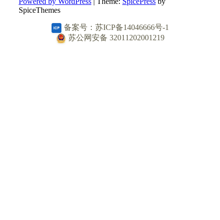
Powered by WordPress
| Theme:
SpicePress
by
SpiceThemes
备案号：苏ICP备14046666号-1
苏公网安备 32011202001219