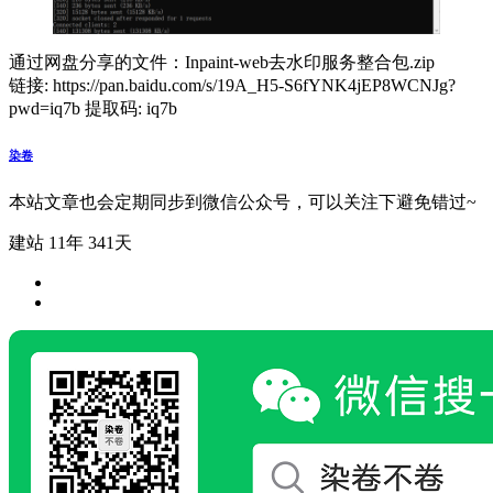
通过网盘分享的文件：Inpaint-web去水印服务整合包.zip
链接: https://pan.baidu.com/s/19A_H5-S6fYNK4jEP8WCNJg?
pwd=iq7b 提取码: iq7b
染卷
本站文章也会定期同步到微信公众号，可以关注下避免错过~
建站 11年 341天