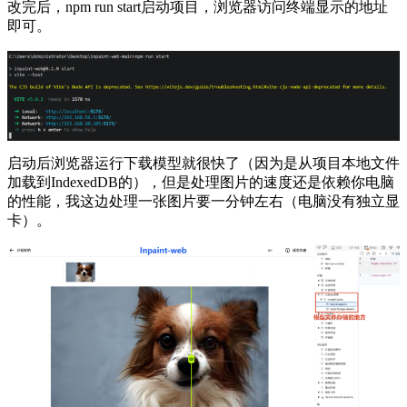
改完后，npm run start启动项目，浏览器访问终端显示的地址
即可。
启动后浏览器运行下载模型就很快了（因为是从项目本地文件
加载到IndexedDB的），但是处理图片的速度还是依赖你电脑
的性能，我这边处理一张图片要一分钟左右（电脑没有独立显
卡）。