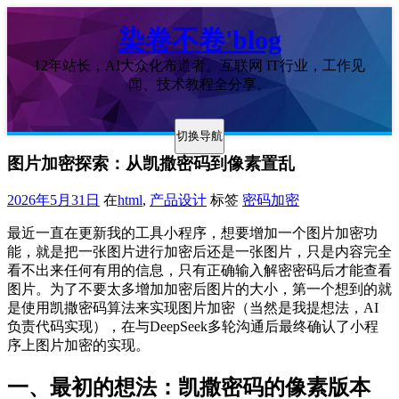
染卷不卷'blog
12年站长，AI大众化布道者。互联网 IT行业，工作见
闻、技术教程全分享。
切换导航
图片加密探索：从凯撒密码到像素置乱
2026年5月31日
在
html
,
产品设计
标签
密码加密
最近一直在更新我的工具小程序，想要增加一个图片加密功
能，就是把一张图片进行加密后还是一张图片，只是内容完全
看不出来任何有用的信息，只有正确输入解密密码后才能查看
图片。为了不要太多增加加密后图片的大小，第一个想到的就
是使用凯撒密码算法来实现图片加密（当然是我提想法，AI
负责代码实现），在与DeepSeek多轮沟通后最终确认了小程
序上图片加密的实现。
一、最初的想法：凯撒密码的像素版本