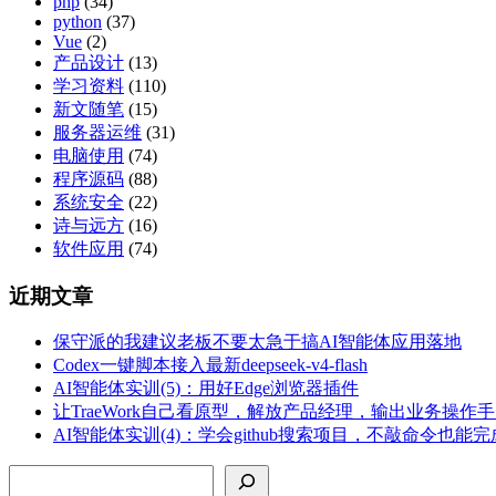
php
(34)
python
(37)
Vue
(2)
产品设计
(13)
学习资料
(110)
新文随笔
(15)
服务器运维
(31)
电脑使用
(74)
程序源码
(88)
系统安全
(22)
诗与远方
(16)
软件应用
(74)
近期文章
保守派的我建议老板不要太急于搞AI智能体应用落地
Codex一键脚本接入最新deepseek-v4-flash
AI智能体实训(5)：用好Edge浏览器插件
让TraeWork自己看原型，解放产品经理，输出业务操作
AI智能体实训(4)：学会github搜索项目，不敲命令也能
搜索