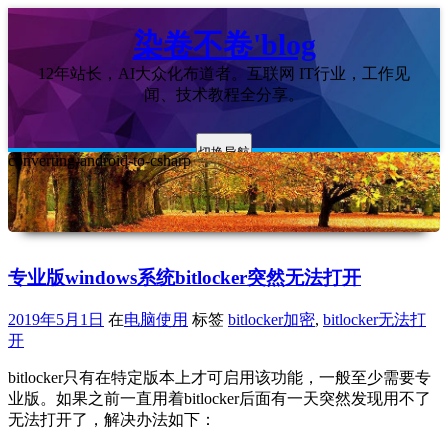
染卷不卷'blog
12年站长，AI大众化布道者。互联网 IT行业，工作见
闻、技术教程全分享。
切换导航
converting-android-to-csharp
专业版windows系统bitlocker突然无法打开
2019年5月1日
在
电脑使用
标签
bitlocker加密
,
bitlocker无法打
开
bitlocker只有在特定版本上才可启用该功能，一般至少需要专
业版。如果之前一直用着bitlocker后面有一天突然发现用不了
无法打开了，解决办法如下：