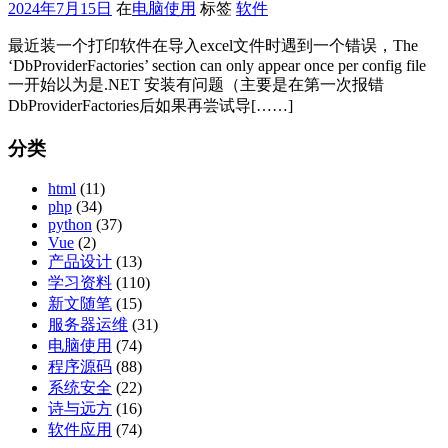
2024年7月15日
在
电脑使用
标签
软件
最近装一个打印软件在导入excel文件时遇到一个错误，The
‘DbProviderFactories’ section can only appear once per config file
一开始以为是.NET 安装有问题（主要是在第一次报错
DbProviderFactories后如果再尝试导[……]
分类
html
(11)
php
(34)
python
(37)
Vue
(2)
产品设计
(13)
学习资料
(110)
新文随笔
(15)
服务器运维
(31)
电脑使用
(74)
程序源码
(88)
系统安全
(22)
诗与远方
(16)
软件应用
(74)