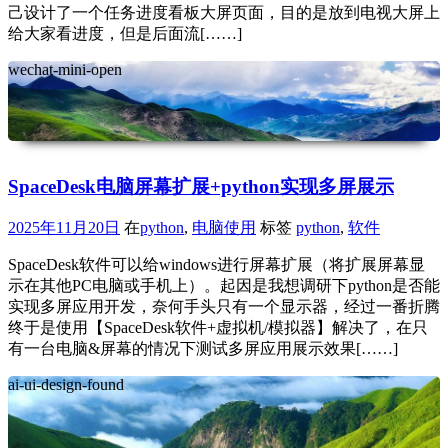
己设计了一个任务进度看板大屏页面，目的是放到电视大屏上
给大家看进度，但是后面流[……]
wechat-mini-open
SpaceDesk电脑屏幕扩展+python实现多屏展示
2025年11月20日
在
python
,
电脑使用
标签
python
,
软件
SpaceDesk软件可以给windows进行屏幕扩展（将扩展屏幕显
示在其他PC电脑或手机上）。起因是我想调研下python是否能
实现多屏应用开发，奈何手头只有一个显示器，经过一番折腾
终于是使用【SpaceDesk软件+虚拟机/模拟器】解决了，在只
有一台电脑&屏幕的情况下测试多屏应用展示效果[……]
ai-ui-design-found