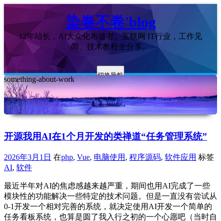
染卷不卷'blog
12年站长，AI大众化布道者。互联网 IT行业，工作见
闻、技术教程全分享。
切换导航
something-about-work
开源我用AI在1个月开发的类禅道“任务管理系统”
2026年3月1日
在
php
,
Vue
,
电脑使用
,
程序源码
,
软件应用
标签
AI
,
软件
最近半年对AI的焦虑感越来越严重，期间也用AI完成了一些
模块性的功能解决一些特定的技术问题。但是一直没有尝试从
0-1开发一个相对完善的系统，就决定使用AI开发一个简单的
任务看板系统，也算是圆了我入行之初的一个心愿吧（当时自