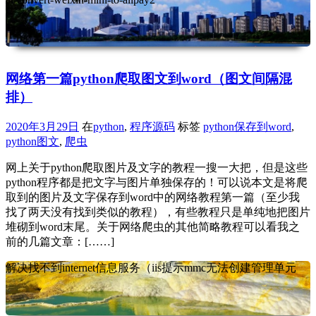
网络第一篇python爬取图文到word（图文间隔混
排）
2020年3月29日
在
python
,
程序源码
标签
python保存到word
,
python图文
,
爬虫
网上关于python爬取图片及文字的教程一搜一大把，但是这些
python程序都是把文字与图片单独保存的！可以说本文是将爬
取到的图片及文字保存到word中的网络教程第一篇（至少我
找了两天没有找到类似的教程），有些教程只是单纯地把图片
堆砌到word末尾。关于网络爬虫的其他简略教程可以看我之
前的几篇文章：[……]
解决找不到internet信息服务（iis提示mmc无法创建管理单元