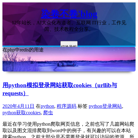
染卷不卷'blog
12年站长，AI大众化布道者。互联网 IT行业，工作见
闻、技术教程全分享。
切换导航
在php中redis的用途
用python模拟登录网站获取cookies（urllib与
requests）
2020年4月11日
在
python
,
程序源码
标签
python登录网站
,
python获取cookies
,
爬虫
最近在学习使用python爬取网页信息，之前也写了几篇网站爬
取以及图文混排爬取到word中的例子，有兴趣的可以在本站
搜索python。之前大部分是不需要登录就可以访问的资源，所