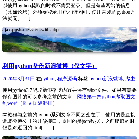
以使用python爬取的时候不需要登录。但是有些网站的信息
（比如论坛）必须要登录用户才能访问，使用常规的python方
法就无[……]
ajax-push-message-with-php
利用python备份新浪微博（仅文字）
2020年3月31日
在
python
,
程序源码
标签
python新浪微博
,
爬虫
使用python3.7爬取新浪微博内容并保存到txt文件。如果有需要
保存图片的可以参考之前的文章：
网络第一篇python爬取图文
到word（图文间隔混排）
本教程与之前的python系列文章不同之处在于，使用的是直接
调取微博公开的开放接口，返回的是json数据，之前爬取的时
候是对返回的html[……]
ai-convert-weixin-mini-to-alipay2