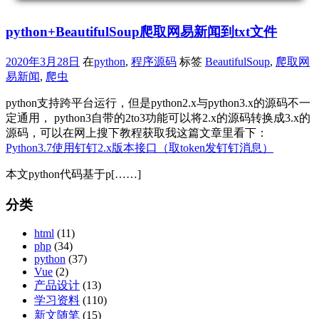
python+BeautifulSoup爬取网易新闻到txt文件
2020年3月28日
在
python
,
程序源码
标签
BeautifulSoup
,
爬取网
易新闻
,
爬虫
python支持跨平台运行，但是python2.x与python3.x的源码不一
定通用， python3自带的2to3功能可以将2.x的源码转换成3.x的
源码，可以在网上搜下教程获取我这篇文章里看下：
Python3.7使用钉钉2.x版本接口（取token发钉钉消息）
本文python代码基于p[……]
分类
html
(11)
php
(34)
python
(37)
Vue
(2)
产品设计
(13)
学习资料
(110)
新文随笔
(15)