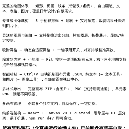
完整的绘图体系 — 矩形、椭圆、线条（带箭头/虚线）、自由画笔、文
本、表格、图片，覆盖日常设计/白板需求。

专业级图像裁剪 — 8 手柄裁剪框 + 翻转 + 实时预览，裁切结果可烘焙
到图片中。

灵活的图层与编组 — 支持拖拽进出分组、树形图层、折叠展开、显隐/锁
定控制。

吸附网格 — 动态自适应网格 + 一键吸附开关，对齐排版精准高效。

缩放到内容 + 小地图 — Fit 按钮一键适配所有元素，右下角小地图支持
点击导航和视口指示。

智能粘贴 — Ctrl+V 自动识别画布元素 JSON、纯文本（→ 文本工具）
和图片（→ 图像工具），全部放置在视口中心。

多格式导出 — 完整画布 ZIP（含图片）、PNG（支持透明通道）、单元素 
PNG，满足不同场景。

多画布管理 — 创建多个独立文档，自动保存，一键切换。

纯前端架构 — React + Canvas 2D + Zustand，引擎层与 UI 层分
离，易于扩展，npm run dev 即可启动。
所有资料源码（含直接运行的懒人包）已传网盘有需要自取：