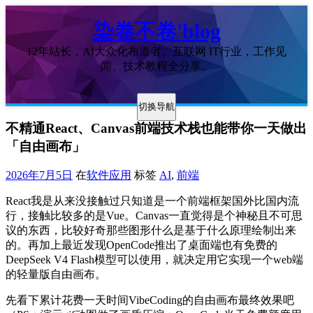
染卷不卷'blog
12年站长，AI大众化布道者。互联网 IT行业，工作见
闻、技术教程全分享。
切换导航
不精通React、Canvas前端技术栈也能带你一天做出
「自由画布」
2026年7月5日
在
软件应用
标签
AI
,
前端
React我是从来没接触过只知道是一个前端框架国外比国内流
行，接触比较多的是Vue。Canvas一直觉得是个神秘且不可思
议的东西，比较好奇那些图形什么是基于什么原理绘制出来
的。再加上最近发现OpenCode推出了桌面端也有免费的
DeepSeek V4 Flash模型可以使用，就决定用它实现一个web端
的轻量版自由画布。
先看下累计花费一天时间VibeCoding的自由画布最终效果吧