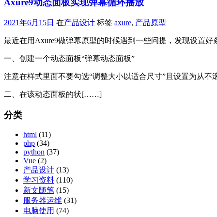
Axure9动态面板实现弹幕循环播放
2021年6月15日
在
产品设计
标签
axure
,
产品原型
最近在用Axure9做弹幕原型的时候遇到一些问提，发现设置好
一、创建一个动态面板“弹幕动态面板”
注意在样式里面不要勾选“调整大小以适合尺寸”且设置为从不
二、在该动态面板的状[……]
分类
html
(11)
php
(34)
python
(37)
Vue
(2)
产品设计
(13)
学习资料
(110)
新文随笔
(15)
服务器运维
(31)
电脑使用
(74)