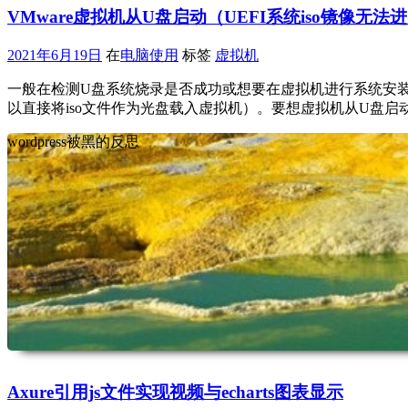
VMware虚拟机从U盘启动（UEFI系统iso镜像无法
2021年6月19日
在
电脑使用
标签
虚拟机
一般在检测U盘系统烧录是否成功或想要在虚拟机进行系统安装
以直接将iso文件作为光盘载入虚拟机）。要想虚拟机从U盘启
wordpress被黑的反思
Axure引用js文件实现视频与echarts图表显示