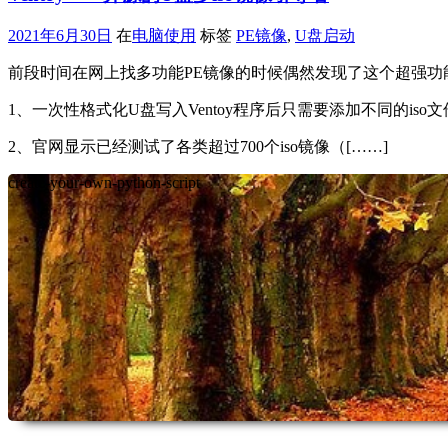
2021年6月30日
在
电脑使用
标签
PE镜像
,
U盘启动
前段时间在网上找多功能PE镜像的时候偶然发现了这个超强功能
1、一次性格式化U盘写入Ventoy程序后只需要添加不同的i
2、官网显示已经测试了各类超过700个iso镜像（[……]
create-your-own-python-script