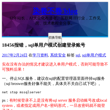
染卷不卷'blog
12年站长，AI大众化布道者。互联网 IT行业，工作见
闻、技术教程全分享。
切换导航
18456报错，sql单用户模式创建登录账号
2017年2月24日
在
学习资料
,
系统安全
标签
sql
,
sql单用户模式
实在没有办法的情况才建议进入单用户模式，否则可能导致不
可预料后果！
一、停止SQL服务，建议在sql的配置管理器里面停掉sql服务
（sql broswer服务好像不能关，具体关不关自己试下吧）。
net stop mssqlserver
ps：
有时候登录不上是没有将sql server 服务启动账号改成local
system，或者指定成用户名+密码形式，一旦改密码就不能登