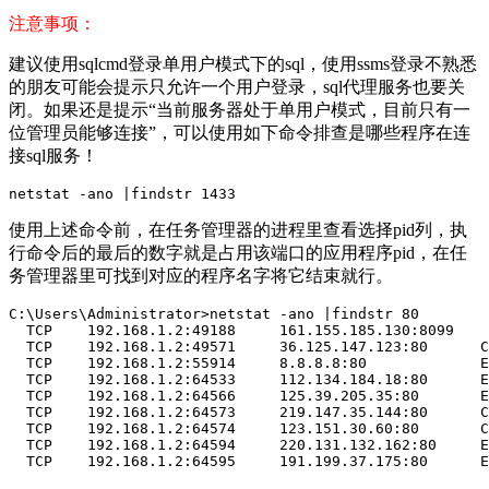
注意事项：
建议使用sqlcmd登录单用户模式下的sql，使用ssms登录不熟悉
的朋友可能会提示只允许一个用户登录，sql代理服务也要关
闭。如果还是提示“当前服务器处于单用户模式，目前只有一
位管理员能够连接”，可以使用如下命令排查是哪些程序在连
接sql服务！
netstat -ano |findstr 1433
使用上述命令前，在任务管理器的进程里查看选择pid列，执
行命令后的最后的数字就是占用该端口的应用程序pid，在任
务管理器里可找到对应的程序名字将它结束就行。
C:\Users\Administrator>netstat -ano |findstr 80

  TCP    192.168.1.2:49188     161.155.185.130:8099    
  TCP    192.168.1.2:49571     36.125.147.123:80      C
  TCP    192.168.1.2:55914     8.8.8.8:80             E
  TCP    192.168.1.2:64533     112.134.184.18:80      E
  TCP    192.168.1.2:64566     125.39.205.35:80       E
  TCP    192.168.1.2:64573     219.147.35.144:80      C
  TCP    192.168.1.2:64574     123.151.30.60:80       C
  TCP    192.168.1.2:64594     220.131.132.162:80     E
  TCP    192.168.1.2:64595     191.199.37.175:80      E