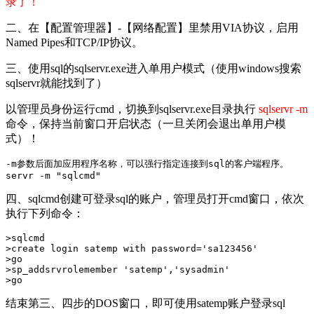
录了！
二、在【配置管理器】-【网络配置】里禁用VIA协议，启用
Named Pipes和TCP/IP协议。
三、使用sql的sqlservr.exe进入单用户模式（使用windows搜索
sqlservr就能找到了）
以管理员身份运行cmd，切换到sqlservr.exe目录执行
sqlservr -m
命令，保持当前窗口开启状态（一旦关闭会退出单用户模
式）！
-m参数后面加应用程序名称，可以强行指定连接到sql的客户端程序。

servr -m "sqlcmd"
四、sqlcmd创建可登录sql的账户，管理员打开cmd窗口，依次
执行下列命令：
>sqlcmd

>create login satemp with password='sa123456'

>go

>sp_addsrvrolemember 'satemp','sysadmin'

>go
结束第三、四步的DOS窗口，即可使用satemp账户登录sql