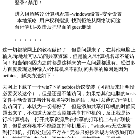
登录? 禁用！
进入组策略?? 计算机配置–windows设置–安全设置
–本地策略–用户权利指派–找到拒绝从网络访问这
台计算机–双击后把里面的guest删除
。。。。。。
这一切都按网上的教程做好了，但是问题来了，在其他电脑上
输入//ip地址可以访问共享资源，但是输入//计算机名却不能访
问！相当郁闷因为之前都是这样来的一点问题都没有。经过多
方百度发现这种输入//计算机名不能访问共享的原因是因为
netbios。解决办法如下：
去网上下载了一个win7下的netbios协议安装（可能后来证明没
必要安装这个），但是还是不能访问，如果给其他电脑的hosts
文件手动设置IP与计算机名字对应的话，就可以通过//计算机
名访问了。本以为一切都好了，但是添加共享打印机的时候问
题出来了，不知道大家怎么添加共享打印机的，反正我是运
行//计算机名，打开共享资源后在共享的打印机上右击“联接”
的，但是这样根本不能添加打印机显示，“windows无法连接
到打印机。打印处理器不存在” 无奈只好按常规方法添加打印