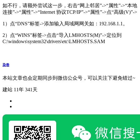
如不行，请额外尝试这一步，右击“网上邻居”->“属性”->“本地
连接”->“属性”->“Internet 协议TCP/IP”->“属性”->点“高级(V)”->
1）点“DNS”标签->添加输入局域网网关如：192.168.1.1。
2）点“WINS”标签->点击“导入LMHOSTS(M)”->定位到
C:\windows\system32\drivers\etc\LMHOSTS.SAM
染卷
本站文章也会定期同步到微信公众号，可以关注下避免错过~
建站 11年 341天