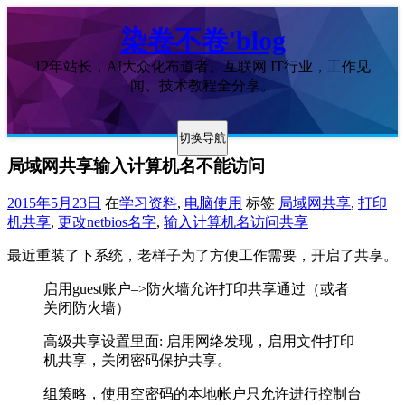
染卷不卷'blog
12年站长，AI大众化布道者。互联网 IT行业，工作见
闻、技术教程全分享。
切换导航
局域网共享输入计算机名不能访问
2015年5月23日
在
学习资料
,
电脑使用
标签
局域网共享
,
打印
机共享
,
更改netbios名字
,
输入计算机名访问共享
最近重装了下系统，老样子为了方便工作需要，开启了共享。
启用guest账户–>防火墙允许打印共享通过（或者
关闭防火墙）
高级共享设置里面: 启用网络发现，启用文件打印
机共享，关闭密码保护共享。
组策略，使用空密码的本地帐户只允许进行控制台