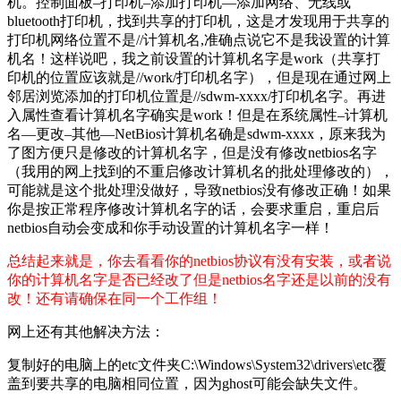
机。控制面板–打印机–添加打印机—添加网络、无线或
bluetooth打印机，找到共享的打印机，这是才发现用于共享的
打印机网络位置不是//计算机名,准确点说它不是我设置的计算
机名！这样说吧，我之前设置的计算机名字是work（共享打
印机的位置应该就是//work/打印机名字），但是现在通过网上
邻居浏览添加的打印机位置是//sdwm-xxxx/打印机名字。再进
入属性查看计算机名字确实是work！但是在系统属性–计算机
名—更改–其他—NetBios计算机名确是sdwm-xxxx，原来我为
了图方便只是修改的计算机名字，但是没有修改netbios名字
（我用的网上找到的不重启修改计算机名的批处理修改的），
可能就是这个批处理没做好，导致netbios没有修改正确！如果
你是按正常程序修改计算机名字的话，会要求重启，重启后
netbios自动会变成和你手动设置的计算机名字一样！
总结起来就是，你去看看你的netbios协议有没有安装，或者说
你的计算机名字是否已经改了但是netbios名字还是以前的没有
改！还有请确保在同一个工作组！
网上还有其他解决方法：
复制好的电脑上的etc文件夹C:\Windows\System32\drivers\etc覆
盖到要共享的电脑相同位置，因为ghost可能会缺失文件。