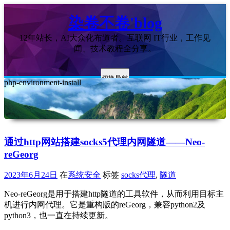
染卷不卷'blog
12年站长，AI大众化布道者。互联网 IT行业，工作见
闻、技术教程全分享。
切换导航
php-environment-install
通过http网站搭建socks5代理内网隧道——Neo-
reGeorg
2023年6月24日
在
系统安全
标签
socks代理
,
隧道
Neo-reGeorg是用于搭建http隧道的工具软件，从而利用目标主
机进行内网代理。它是重构版的reGeorg，兼容python2及
python3，也一直在持续更新。