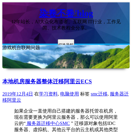
染卷不卷'blog
12年站长，AI大众化布道者。互联网 IT行业，工作见
闻、技术教程全分享。
切换导航
游戏机台联网问题
本地机房服务器整体迁移阿里云ECS
2019年12月4日
在
学习资料
,
电脑使用
标签
smc迁移
,
服务器迁
移阿里云
如果企业一直使用自己搭建的服务器托管在机房，
现在需要更换为阿里云服务器，那么可以使用阿里
云的“
服务器迁移中心SMC
” 迁移源对象包括IDC
服务器、虚拟机、其他云平台的云主机或其他类型