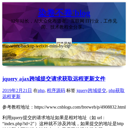
染卷不卷'blog
12年站长，AI大众化布道者。互联网 IT行业，工作见
闻、技术教程全分享。
切换导航
trae-work-backup-weixin-mini-by-zip
jquery ajax跨域提交请求获取远程更新文件
2019年2月21日
在
php
,
程序源码
标签
jquery跨域提交
,
php获取
远程更新
参考教程地址：https://www.cnblogs.com/freeweb/p/4908832.html
利用jquery提交的请求地址如果是相对地址（如 url :
“index.php?id=2″）这种就不涉及跨域，如果提交的地址是http