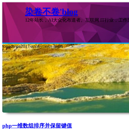
染卷不卷'blog
12年站长，AI大众化布道者。互联网 IT行业，工
tongda-oa2017-anonymous-login
php一维数组排序并保留键值