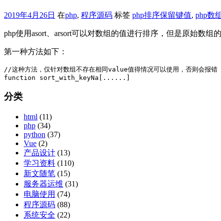
2019年4月26日
在
php
,
程序源码
标签
php排序保留键值
,
php数
php使用asort、arsort可以对数组的值进行排序，但是原
第一种方法如下：
//这种方法，仅针对数组不存在相同value值得情况可以使用，否则会报错

function sort_with_keyNa[......]
分类
html
(11)
php
(34)
python
(37)
Vue
(2)
产品设计
(13)
学习资料
(110)
新文随笔
(15)
服务器运维
(31)
电脑使用
(74)
程序源码
(88)
系统安全
(22)