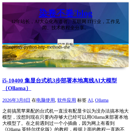
染卷不卷'blog
12年站长，AI大众化布道者。互联网 IT行业，工作见
闻、技术教程全分享。
切换导航
mitmproxy-python-http-methods-use
i5-10400 集显台式机3步部署本地离线AI大模型
（Ollama）
2026年3月8日
在
电脑使用
,
软件应用
标签
AI
,
Ollama
之前搞黑苹果配的台式机一直没有配显卡以为没办法搞本地大
模型，没想到现在只要内存够大已经可以用Ollama来部署本地
大模型了。在之前遇到过一个小插曲，因为网上有看到
《Ollama 英特尔优化版》的教程，根据上面的教程一直跑不