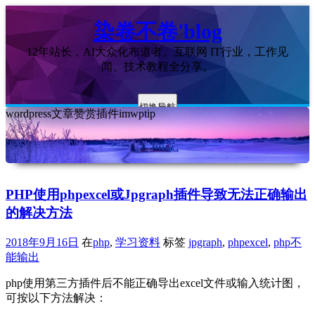
染卷不卷'blog
12年站长，AI大众化布道者。互联网 IT行业，工作见
闻、技术教程全分享。
切换导航
wordpress文章赞赏插件imwptip
PHP使用phpexcel或Jpgraph插件导致无法正确输出
的解决方法
2018年9月16日
在
php
,
学习资料
标签
jpgraph
,
phpexcel
,
php不
能输出
php使用第三方插件后不能正确导出excel文件或输入统计图，
可按以下方法解决：