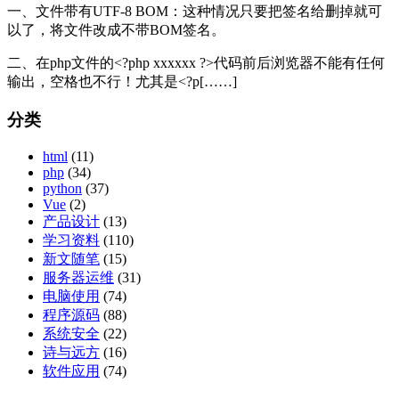
一、文件带有UTF-8 BOM：这种情况只要把签名给删掉就可
以了，将文件改成不带BOM签名。
二、在php文件的<?php xxxxxx ?>代码前后浏览器不能有任何
输出，空格也不行！尤其是<?p[……]
分类
html
(11)
php
(34)
python
(37)
Vue
(2)
产品设计
(13)
学习资料
(110)
新文随笔
(15)
服务器运维
(31)
电脑使用
(74)
程序源码
(88)
系统安全
(22)
诗与远方
(16)
软件应用
(74)