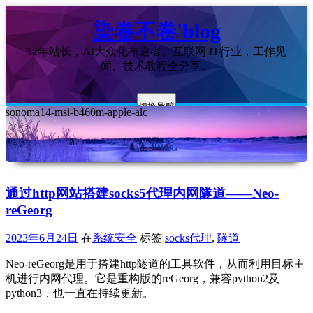
染卷不卷'blog
12年站长，AI大众化布道者。互联网 IT行业，工作见
闻、技术教程全分享。
切换导航
sonoma14-msi-b460m-apple-alc
通过http网站搭建socks5代理内网隧道——Neo-
reGeorg
2023年6月24日
在
系统安全
标签
socks代理
,
隧道
Neo-reGeorg是用于搭建http隧道的工具软件，从而利用目标主
机进行内网代理。它是重构版的reGeorg，兼容python2及
python3，也一直在持续更新。