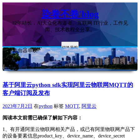
染卷不卷'blog
12年站长，AI大众化布道者。互联网 IT行业，工作见
闻、技术教程全分享。
切换导航
两个路由器串联
基于阿里云python sdk实现阿里云物联网MQTT的
客户端订阅及发布
2023年7月2日
在
python
标签
MQTT
,
阿里云
阅读本文前需已确保了解如下内容：
1、有开通阿里云物联网相关产品，或已有阿里物联网产品下
的设备要素信息product_key、device_name、device_secret