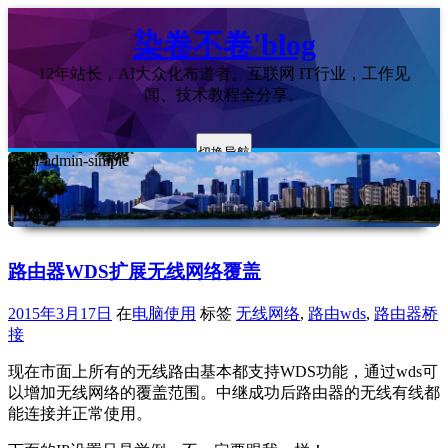
染卷不卷'blog
12年站长，AI大众化布道者。互联网 IT行业，工作见
闻、技术教程全分享。
切换导航
layui-admin-simple
路由器WDS扩展无线网络覆盖
2015年3月17日
在
电脑使用
标签
无线网络
,
路由wds
,
路由器桥
接
现在市面上所有的无线路由基本都支持WDS功能，通过wds可
以增加无线网络的覆盖范围。中继成功后路由器的无线有线都
能连接并正常使用。