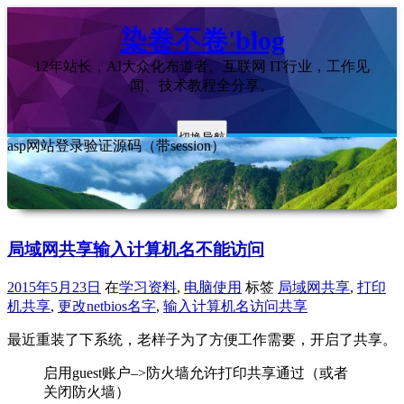
染卷不卷'blog
12年站长，AI大众化布道者。互联网 IT行业，工作见
闻、技术教程全分享。
切换导航
asp网站登录验证源码（带session）
局域网共享输入计算机名不能访问
2015年5月23日
在
学习资料
,
电脑使用
标签
局域网共享
,
打印
机共享
,
更改netbios名字
,
输入计算机名访问共享
最近重装了下系统，老样子为了方便工作需要，开启了共享。
启用guest账户–>防火墙允许打印共享通过（或者
关闭防火墙）