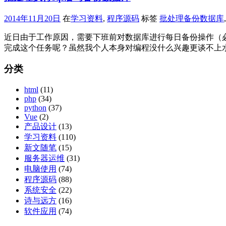
2014年11月20日
在
学习资料
,
程序源码
标签
批处理备份数据库
近日由于工作原因，需要下班前对数据库进行每日备份操作（必
完成这个任务呢？虽然我个人本身对编程没什么兴趣更谈不上水
分类
html
(11)
php
(34)
python
(37)
Vue
(2)
产品设计
(13)
学习资料
(110)
新文随笔
(15)
服务器运维
(31)
电脑使用
(74)
程序源码
(88)
系统安全
(22)
诗与远方
(16)
软件应用
(74)