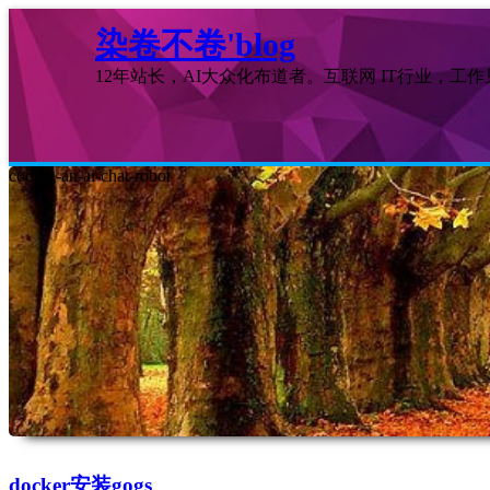
染卷不卷'blog
12年站长，AI大众化布道者。互联网 IT行业，工
coding-an-ai-chat-robot
docker安装gogs