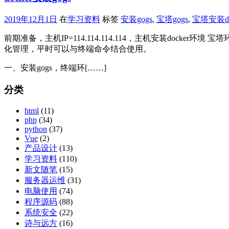
2019年12月1日
在
学习资料
标签
安装gogs
,
宝塔gogs
,
宝塔安装do
前期准备，主机IP=114.114.114.114，主机安装docker环境
化管理，平时可以与终端命令结合使用。
一、安装gogs，终端环[……]
分类
html
(11)
php
(34)
python
(37)
Vue
(2)
产品设计
(13)
学习资料
(110)
新文随笔
(15)
服务器运维
(31)
电脑使用
(74)
程序源码
(88)
系统安全
(22)
诗与远方
(16)