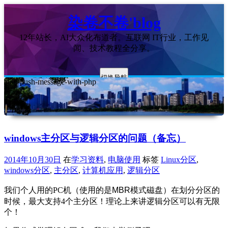
染卷不卷'blog
12年站长，AI大众化布道者。互联网 IT行业，工作见
闻、技术教程全分享。
切换导航
ajax-push-message-with-php
windows主分区与逻辑分区的问题（备忘）
2014年10月30日
在
学习资料
,
电脑使用
标签
Linux分区
,
windows分区
,
主分区
,
计算机应用
,
逻辑分区
我们个人用的PC机（使用的是
MBR模式磁盘
）在划分分区的
时候，最大支持4个主分区！理论上来讲逻辑分区可以有无限
个！