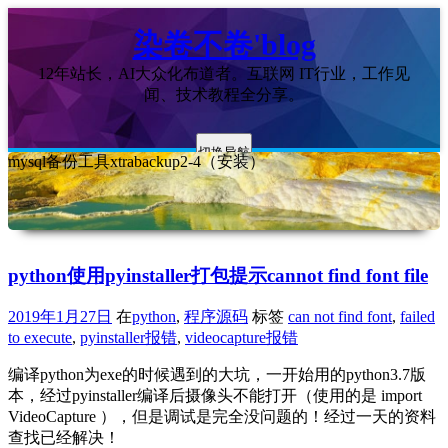
染卷不卷'blog
12年站长，AI大众化布道者。互联网 IT行业，工作见
闻、技术教程全分享。
切换导航
mysql备份工具xtrabackup2-4（安装）
python使用pyinstaller打包提示cannot find font file
2019年1月27日
在
python
,
程序源码
标签
can not find font
,
failed
to execute
,
pyinstaller报错
,
videocapture报错
编译python为exe的时候遇到的大坑，一开始用的python3.7版
本，经过pyinstaller编译后摄像头不能打开（使用的是 import
VideoCapture ），但是调试是完全没问题的！经过一天的资料
查找已经解决！