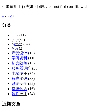
可能适用于解决如下问题：connot find cont fi[……]
1
…
6
7
文
章
分类
分
html
(11)
页
php
(34)
python
(37)
Vue
(2)
产品设计
(13)
学习资料
(110)
新文随笔
(15)
服务器运维
(31)
电脑使用
(74)
程序源码
(88)
系统安全
(22)
诗与远方
(16)
软件应用
(74)
近期文章