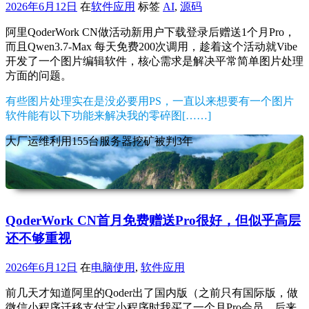
2026年6月12日
在
软件应用
标签
AI
,
源码
阿里QoderWork CN做活动新用户下载登录后赠送1个月Pro，
而且Qwen3.7-Max 每天免费200次调用，趁着这个活动就Vibe
开发了一个图片编辑软件，核心需求是解决平常简单图片处理
方面的问题。
有些图片处理实在是没必要用PS，一直以来想要有一个图片
软件能有以下功能来解决我的零碎图[……]
大厂运维利用155台服务器挖矿被判3年
QoderWork CN首月免费赠送Pro很好，但似乎高层
还不够重视
2026年6月12日
在
电脑使用
,
软件应用
前几天才知道阿里的Qoder出了国内版（之前只有国际版，做
微信小程序迁移支付宝小程序时我买了一个月Pro会员，后来