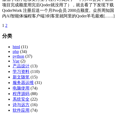
项目完成额度用完后Qoder就没用了），就去看了下发现下载
QoderWork 注册后送一个月Pro会员 2000点额度。众所周知国
内AI智能体编程客户端3剑客里就阿里的Qoder羊毛最难[……]
1
2
文
章
分类
分
html
(11)
页
php
(34)
python
(37)
Vue
(2)
产品设计
(13)
学习资料
(110)
新文随笔
(15)
服务器运维
(31)
电脑使用
(74)
程序源码
(88)
系统安全
(22)
诗与远方
(16)
软件应用
(74)