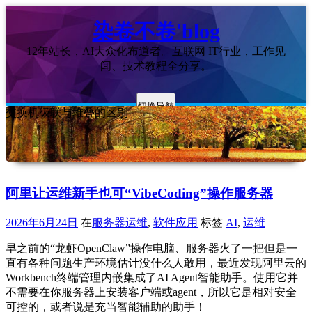
染卷不卷'blog
12年站长，AI大众化布道者。互联网 IT行业，工作见
闻、技术教程全分享。
切换导航
交换机级联与堆叠的区别
阿里让运维新手也可“VibeCoding”操作服务器
2026年6月24日
在
服务器运维
,
软件应用
标签
AI
,
运维
早之前的“龙虾OpenClaw”操作电脑、服务器火了一把但是一
直有各种问题生产环境估计没什么人敢用，最近发现阿里云的
Workbench终端管理内嵌集成了AI Agent智能助手。使用它并
不需要在你服务器上安装客户端或agent，所以它是相对安全
可控的，或者说是充当智能辅助的助手！