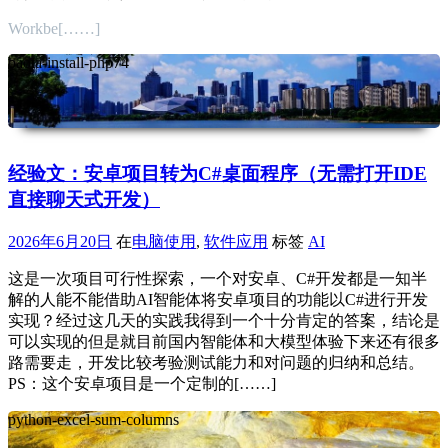
Workbe[……]
baota-install-php74
经验文：安卓项目转为C#桌面程序（无需打开IDE
直接聊天式开发）
2026年6月20日
在
电脑使用
,
软件应用
标签
AI
这是一次项目可行性探索，一个对安卓、C#开发都是一知半
解的人能不能借助AI智能体将安卓项目的功能以C#进行开发
实现？经过这几天的实践我得到一个十分肯定的答案，结论是
可以实现的但是就目前国内智能体和大模型体验下来还有很多
路需要走，开发比较考验测试能力和对问题的归纳和总结。
PS：这个安卓项目是一个定制的[……]
python-excel-sum-columns