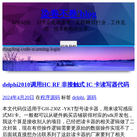
染卷不卷'blog
12年站长，AI大众化布道者。互联网 IT行业，工作见
闻、技术教程全分享。
切换导航
dingding-code-scanning-login
delphi2010调用HC RF 非接触式 IC 卡读写器代码
2024年4月20日
在
程序源码
标签
delphi
,
源码
本文代码仅适用于GH-230Z -YKT型号读卡器，用来读写感应
式M1卡。一般都可以从硬件购买店铺获得对应的sdk开发包，
我这个算是接收别人的项目，已经把读卡器的相关逻辑做了二
次封装，现在有些操作逻辑需要更原始的数据操作实现不了，
后面就直接想办法联系到了这款读卡器的厂家要到了相关