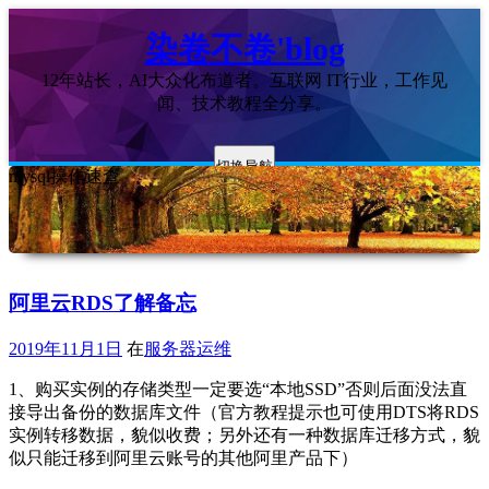
染卷不卷'blog
12年站长，AI大众化布道者。互联网 IT行业，工作见
闻、技术教程全分享。
切换导航
mysql操作速查
阿里云RDS了解备忘
2019年11月1日
在
服务器运维
1、购买实例的存储类型一定要选“本地SSD”否则后面没法直
接导出备份的数据库文件（官方教程提示也可使用DTS将RDS
实例转移数据，貌似收费；另外还有一种数据库迁移方式，貌
似只能迁移到阿里云账号的其他阿里产品下）