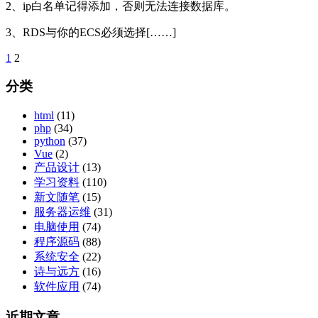
2、ip白名单记得添加，否则无法连接数据库。
3、RDS与你的ECS必须选择[……]
1
2
文
章
分类
分
html
(11)
页
php
(34)
python
(37)
Vue
(2)
产品设计
(13)
学习资料
(110)
新文随笔
(15)
服务器运维
(31)
电脑使用
(74)
程序源码
(88)
系统安全
(22)
诗与远方
(16)
软件应用
(74)
近期文章