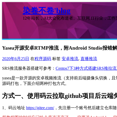
染卷不卷'blog
12年站长，AI大众化布道者。互联网 IT行业，工
Yasea开源安卓RTMP推流，附Android Studio报错
2020年6月25日
在
程序源码
标签
安卓推流
,
直播推流
SRS推流服务器搭建可参考：
Centos7下3种方式搭建SRS推
yasea是一款开源的安卓视频推流（支持前后端摄像头切换，
源码打包，下面介绍两种打包方式。
方式一、使用码云拉取github项目后云
1、码云地址
https://gitee.com/
，先注册一个账号然后建立仓库随