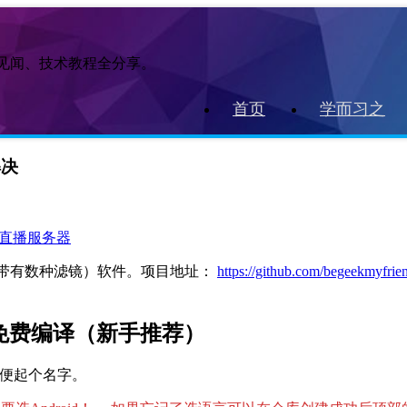
作见闻、技术教程全分享。
首页
学而习之
解决
拉流直播服务器
且带有数种滤镜）软件。项目地址：
https://github.com/begeekmyfrie
端免费编译（新手推荐）
便起个名字。