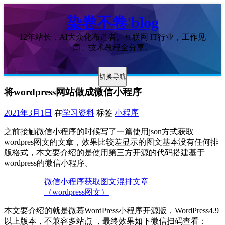
染卷不卷'blog
12年站长，AI大众化布道者。互联网 IT行业，工作见
闻、技术教程全分享。
切换导航
将wordpress网站做成微信小程序
2021年3月1日
在
学习资料
标签
小程序
之前接触微信小程序的时候写了一篇使用json方式获取
wordpres图文的文章，效果比较差显示的图文基本没有任何排
版格式，本文要介绍的是使用第三方开源的代码搭建基于
wordpress的微信小程序。
微信小程序获取图文混排文章
（wordpress图文）
本文要介绍的就是微慕WordPress小程序开源版，WordPress4.9
以上版本，不兼容多站点 ，最终效果如下微信扫码查看：