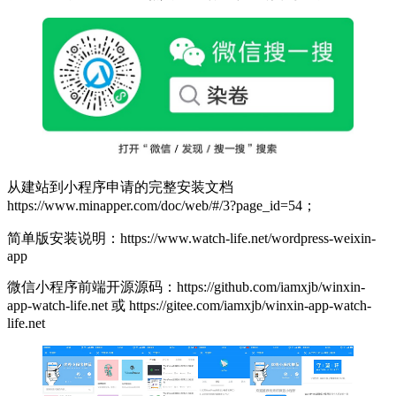
从建站到小程序申请的完整安装文档
https://www.minapper.com/doc/web/#/3?page_id=54；
简单版安装说明：https://www.watch-life.net/wordpress-weixin-
app
微信小程序前端开源源码：https://github.com/iamxjb/winxin-
app-watch-life.net 或 https://gitee.com/iamxjb/winxin-app-watch-
life.net