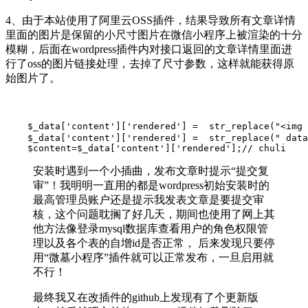
4、由于本站使用了阿里云OSS插件，结果导致所有文章详情
里面的图片是保留的小尺寸图片在微信小程序上被渲染的十分
模糊，后面在wordpress插件内对接口返回的文章详情里面进
行了oss的图片链接处理，去掉了尺寸参数，这样就能获得原
始图片了。
    $_data['content']['rendered'] =  str_replace("<i
    $_data['content']['rendered'] =  str_replace(" data
    $content=$_data['content']['rendered'];// chuli
安装时遇到一个小插曲，发布文章时提示“提交复
审”！我明明一直用的都是wordpress初始安装时的
最高管理员账户还是提示我发表文章是要提交审
核，这个问题耽搁了好几天，期间也使用了网上其
他方法像登录mysql数据库查看用户的角色权限管
理以及各个表的自增id是否正常， 后来发现只要停
用“微墓小程序”插件就可以正常发布，一旦启用就
不行！
最终我又在改插件的github上发现有了个更新版