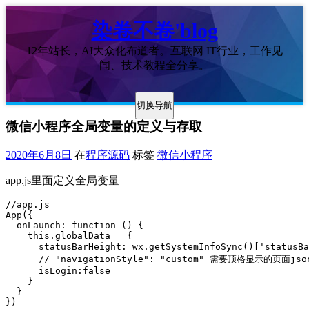
染卷不卷'blog
12年站长，AI大众化布道者。互联网 IT行业，工作见
闻、技术教程全分享。
切换导航
微信小程序全局变量的定义与存取
2020年6月8日
在
程序源码
标签
微信小程序
app.js里面定义全局变量
//app.js

App({

  onLaunch: function () {

    this.globalData = {

      statusBarHeight: wx.getSystemInfoSync()['status
      // "navigationStyle": "custom" 需要顶格显示的页面j
      isLogin:false

    }

  }
