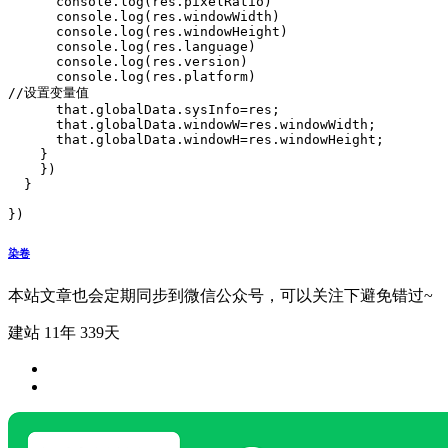
      console.log(res.pixelRatio)

      console.log(res.windowWidth)

      console.log(res.windowHeight)

      console.log(res.language)

      console.log(res.version)

      console.log(res.platform)

//设置变量值

      that.globalData.sysInfo=res;

      that.globalData.windowW=res.windowWidth;

      that.globalData.windowH=res.windowHeight;

    }

    })

  }

})
染卷
本站文章也会定期同步到微信公众号，可以关注下避免错过~
建站 11年 339天