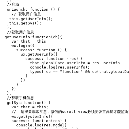
  //启动

  onLaunch: function () {

    // 获取用户信息

   this.getUserInfo();

   this.getSys();

  },

  //获取用户信息

 getUserInfo:function(cb){

    var that = this

    wx.login({

      success: function () {

        wx.getUserInfo({

          success: function (res) {

            that.globalData.userInfo = res.userInfo

            console.log(res.userInfo);

            typeof cb == "function" && cb(that.globalDa
          }

        })

      }

    })

  },

  //获取手机信息

  getSys:function() {

    var that = this;

    //  这里要非常注意，微信的scroll-view必须要设置高度才能监听
    wx.getSystemInfo({

    success: function(res) {

      console.log(res.model)
