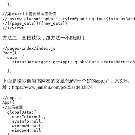
  },

//如果wxml中需要显示变量值

// <view class="topbar" style="padding-top:{{statusBarH
//{{page_data}}{{new_data}}

//</view>
方法二、直接获取，跟方法一不能混用。
//pages/index/index.js

Page({

  data: {

    statusBarHeight: getApp().globalData.statusBarHeigh
  },
下面是摘抄自简书网友的文章代码“一个好的app.js”，原文地
址：https://www.jianshu.com/p/925aad432874
//app.js

App({

//全局变量

  globalData:{

    userInfo:null,

    sysInfo:null,

    windowW:null,

    windowH:null

  },
