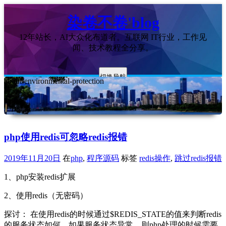
染卷不卷'blog
12年站长，AI大众化布道者。互联网 IT行业，工作见
闻、技术教程全分享。
切换导航
about-environmental-protection
php使用redis可忽略redis报错
2019年11月20日
在
php
,
程序源码
标签
redis操作
,
跳过redis报错
1、php安装redis扩展
2、使用redis（无密码）
探讨： 在使用redis的时候通过$REDIS_STATE的值来判断redis
的服务状态如何，如果服务状态异常，则php处理的时候需要