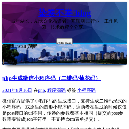
染卷不卷'blog
12年站长，AI大众化布道者。互联网 IT行业，工作见
闻、技术教程全分享。
切换导航
centos-install-yapi
php生成微信小程序码（二维码/菊花码）
2021年8月16日
在
php
,
程序源码
标签
小程序码
微信官方提供了小程序码的生成接口，支持生成二维码形式的
小程序码，或原生的圆形小程序码，这两者在生成的时候仅仅
是post接口的url不同，传递的参数都基本相同（提交的post参
数需要转成json字符串，不支持 form表单提交）。