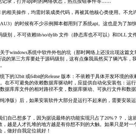
览记录，打开app时的网络状态，热点按钮事件等……
PI 的相关操作，均需封装成类代码，再被其他核心类使用。不允
toit（AU3）的时候有不少示例脚本都用到了系统api。这也是为
别，不可依赖lib/so/dylib 文件（静态库也不可以）和D
于windows系统中软件外包的坑（那时网络上还没出现这篇
所说的第三方库要处于源码级别，这有点像我虽然买了辆汽车，
。
14 操作系统下的32bit 或64bit的Release 版本：不依赖于
。在不可避免的依赖数据库驱动时，应提供自动化安装包：运行
数据库库文件的相对路径不变，数据库驱动、可执行文件和数据
纯净版）后，如果安装软件大部分是运行不起来的，需要安装运行
我们自己想多了，因为据说最终的功能实现只占了20%？？，这
效，越是人才扎堆的地方越是有你想不到的大触。如果只是对一
会，做好自我定位就好！