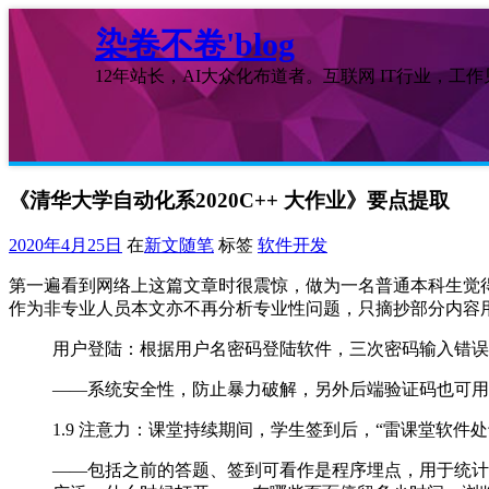
染卷不卷'blog
12年站长，AI大众化布道者。互联网 IT行业，工
《清华大学自动化系2020C++ 大作业》要点提取
2020年4月25日
在
新文随笔
标签
软件开发
第一遍看到网络上这篇文章时很震惊，做为一名普通本科生觉得
作为非专业人员本文亦不再分析专业性问题，只摘抄部分内容
用户登陆：根据用户名密码登陆软件，三次密码输入错误
——系统安全性，防止暴力破解，另外后端验证码也可用
1.9 注意力：课堂持续期间，学生签到后，“雷课堂软
——包括之前的答题、签到可看作是程序埋点，用于统计