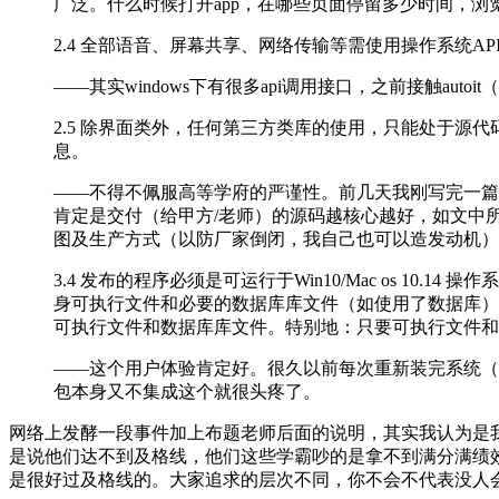
广泛。什么时候打开app，在哪些页面停留多少时间，浏
2.4 全部语音、屏幕共享、网络传输等需使用操作系统A
——其实windows下有很多api调用接口，之前接触au
2.5 除界面类外，任何第三方类库的使用，只能处于源代码级
息。
——不得不佩服高等学府的严谨性。前几天我刚写完一篇关
肯定是交付（给甲方/老师）的源码越核心越好，如文中
图及生产方式（以防厂家倒闭，我自己也可以造发动机）
3.4 发布的程序必须是可运行于Win10/Mac os 10.
身可执行文件和必要的数据库库文件（如使用了数据库）
可执行文件和数据库库文件。特别地：只要可执行文件和
——这个用户体验肯定好。很久以前每次重新装完系统（
包本身又不集成这个就很头疼了。
网络上发酵一段事件加上布题老师后面的说明，其实我认为是
是说他们达不到及格线，他们这些学霸吵的是拿不到满分满绩
是很好过及格线的。大家追求的层次不同，你不会不代表没人