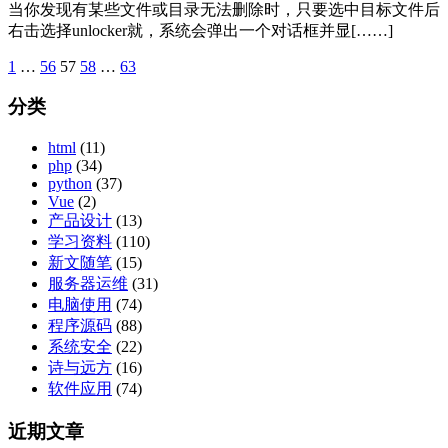
当你发现有某些文件或目录无法删除时，只要选中目标文件后
右击选择unlocker就，系统会弹出一个对话框并显[……]
1
…
56
57
58
…
63
文
章
分类
分
html
(11)
页
php
(34)
python
(37)
Vue
(2)
产品设计
(13)
学习资料
(110)
新文随笔
(15)
服务器运维
(31)
电脑使用
(74)
程序源码
(88)
系统安全
(22)
诗与远方
(16)
软件应用
(74)
近期文章