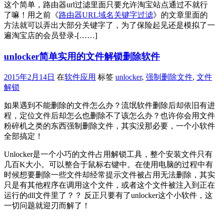
这个简单，路由器url过滤里面只要允许淘宝站点通过不就行
了嘛！用之前《
路由器URL域名关键字过滤
》的文章里面的
方法就可以弄出大部分关键字了，为了保险起见还是模拟了一
遍淘宝店的会员登录-[……]
unlocker简单实用的文件解锁删除软件
2015年2月14日
在
软件应用
标签
unlocker
,
强制删除文件
,
文件
解锁
如果遇到不能删除的文件怎么办？流氓软件删除后却依旧有进
程，定位文件后却怎么也删除不了该怎么办？也许你会用文件
粉碎机之类的东西强制删除文件，其实没那必要，一个小软件
全部搞定！
Unlocker是一个小巧的文件占用解锁工具，整个安装文件只有
几百K大小。可以整合于鼠标右键中。在使用电脑的过程中有
时候想要删除一些文件却经常提示文件被占用无法删除，其实
只是有其他程序在调用这个文件，或者这个文件被注入到正在
运行的dll文件里了？？ 反正只要有了unlocker这个小软件，这
一切问题就迎刃而解了！