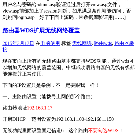
用户名与密码给admin.asp验证通过后打开view.asp文件，
view.asp前部加上了session判断，如果满足条件就能访问，否
则跳回login.asp，好了下面上源码，带数据库验证用[……]
路由器WDS扩展无线网络覆盖
2015年3月17日
在
电脑使用
标签
无线网络
,
路由wds
,
路由器桥
接
现在市面上所有的无线路由基本都支持WDS功能，通过wds可
以增加无线网络的覆盖范围。中继成功后路由器的无线有线都
能连接并正常使用。
下面的IP设置只是举例，不一定要跟我一样！
一、主路由设置（能拨号上网的那个路由）
路由器地址
192.168.1.1?
开启DHCP ，范围设置为192.168.1.100-192.168.1.150
无线功能里面设置固定信道6，这个路由
不要勾选WDS
！