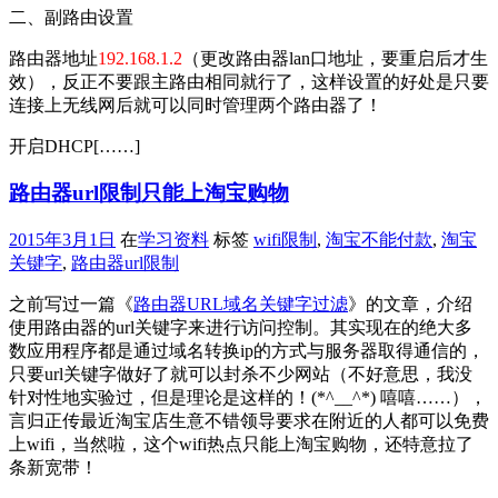
二、副路由设置
路由器地址
192.168.1.2
（更改路由器lan口地址，要重启后才生
效）
，反正不要跟主路由相同就行了，这样设置的好处是只要
连接上无线网后就可以同时管理两个路由器了！
开启DHCP[……]
路由器url限制只能上淘宝购物
2015年3月1日
在
学习资料
标签
wifi限制
,
淘宝不能付款
,
淘宝
关键字
,
路由器url限制
之前写过一篇《
路由器URL域名关键字过滤
》的文章，介绍
使用路由器的url关键字来进行访问控制。其实现在的绝大多
数应用程序都是通过域名转换ip的方式与服务器取得通信的，
只要url关键字做好了就可以封杀不少网站（不好意思，我没
针对性地实验过，但是理论是这样的！(*^__^*) 嘻嘻……），
言归正传最近淘宝店生意不错领导要求在附近的人都可以免费
上wifi，当然啦，这个wifi热点只能上淘宝购物，还特意拉了
条新宽带！