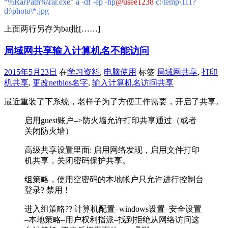
“%RarPath%\rar.exe” a -df -ep -hp
@usee1238
c:\temp\111?
d:\photo\*.jpg
上面两行另存为bat批[……]
局域网共享输入计算机名不能访问
2015年5月23日
在
学习资料
,
电脑使用
标签
局域网共享
,
打印
机共享
,
更改netbios名字
,
输入计算机名访问共享
最近重装了下系统，老样子为了方便工作需要，开启了共享。
启用guest账户–>防火墙允许打印共享通过（或者
关闭防火墙）
高级共享设置里面: 启用网络发现，启用文件打印
机共享，关闭密码保护共享。
组策略，使用空密码的本地帐户只允许进行控制台
登录? 禁用！
进入组策略?? 计算机配置–windows设置–安全设置
–本地策略–用户权利指派–找到拒绝从网络访问这