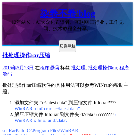
染卷不卷'blog
12年站长，AI大众化布道者。互联网 IT行业，工作见
闻、技术教程全分享。
切换导航
批处理操作rar压缩
2015年5月23日
在
程序源码
标签
批处理
,
批处理操作rar
,
程序
源码
批处理操作rar压缩软件的具体用法可以参考WINrar的帮助主
题。
添加文件夹 “c:\latest data” 到压缩文件 Info.rar????
WinRAR a Info.rar “c:\latest data”
解压压缩文件 Info.rar 到文件夹 d:\data??????????
?
WinRAR x Info.rar d:\data\
set RarPath=C:\Program Files\WinRAR