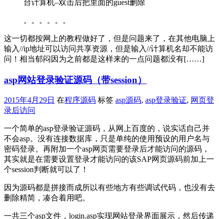
台计算机–双击后把里面的guest删除
。。。。。。
这一切都按网上的教程做好了，但是问题来了，在其他电脑上
输入//ip地址可以访问共享资源，但是输入//计算机名却不能访
问！相当郁闷因为之前都是这样来的一点问题都没有[……]
asp网站登录验证源码（带session）
2015年4月29日
在
程序源码
标签
asp源码
,
asp登录验证
,
网页登
录后访问
一个简单的asp登录验证源码，从网上百度的，说实话自己并
不会asp。没有连接数据库，只是单纯的使用预设的用户名与
密码登录。再附加一个asp网页需要登录后才能访问的源码，
其实就是在需要设置登录才能访问的该SAP网页源码前加上一
个session判断就可以了！
因为源码都是拼接而成所以有些地方有些调试代码，也没有去
删除精简，凑合着用吧。
一共三个asp文件，login.asp实现网站登录界面展示，然后传递