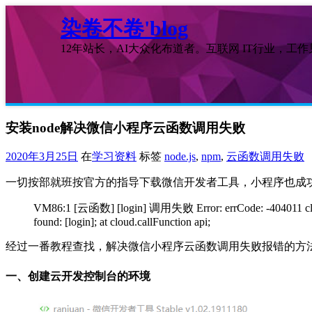
染卷不卷'blog
12年站长，AI大众化布道者。互联网 IT行业，工
安装node解决微信小程序云函数调用失败
2020年3月25日
在
学习资料
标签
node.js
,
npm
,
云函数调用失败
一切按部就班按官方的指导下载微信开发者工具，小程序也成功开通拿
VM86:1 [云函数] [login] 调用失败 Error: errCode: -404011 cloud fun
found: [login]; at cloud.callFunction api;
经过一番教程查找，解决微信小程序云函数调用失败报错的方
一、创建云开发控制台的环境