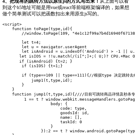
4、把现有的跳转方法以原生js的方式写出来！
从上面可以看
到这个h5地址可能是用vue或react等前端框架编译的，如果想
做个简单测试可以把函数扣出来用原生js写的。
<script>

    function toPage(type,id){

        //window.toPage(109, "4e1c12f99a7b4d16940f67138
        let t=4;

        let u = navigator.userAgent

        let isAndroid = u.indexOf('Android') > -1 || u.
       let isIOS = !!u.match(/(i[^;]+;( U;)? CPU.+Mac 
       if (isAndroid) {t=2; }

        if (isIOS) {t=1;}

        if (type==109 || type==111){//根据type 决定跳转去向
            jump1(t,type,id);

        }

    }

    function jump1(t,type,id){////目前可跳转商品详情及秒杀专
         1 == t ? window.webkit.messageHandlers.gotoPag
                    body: {

                        code: type,

                        goodsId: id,

                        name: [],

                        taskId: 0

                    }

                }):2 == t ? window.android.gotoPage(typ