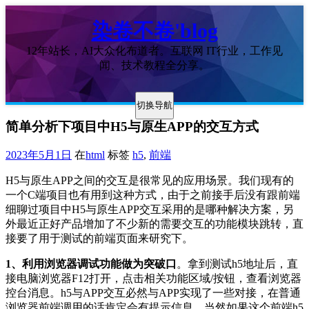
染卷不卷'blog
12年站长，AI大众化布道者。互联网 IT行业，工作见
闻、技术教程全分享。
切换导航
简单分析下项目中H5与原生APP的交互方式
2023年5月1日
在
html
标签
h5
,
前端
H5与原生APP之间的交互是很常见的应用场景。我们现有的
一个C端项目也有用到这种方式，由于之前接手后没有跟前端
细聊过项目中H5与原生APP交互采用的是哪种解决方案，另
外最近正好产品增加了不少新的需要交互的功能模块跳转，直
接要了用于测试的前端页面来研究下。
1、利用浏览器调试功能做为突破口
。拿到测试h5地址后，直
接电脑浏览器F12打开，点击相关功能区域/按钮，查看浏览器
控台消息。h5与APP交互必然与APP实现了一些对接，在普通
浏览器前端调用的话肯定会有提示信息。当然如果这个前端h5