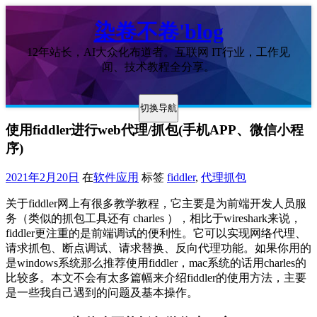
染卷不卷'blog
12年站长，AI大众化布道者。互联网 IT行业，工作见
闻、技术教程全分享。
切换导航
使用fiddler进行web代理/抓包(手机APP、微信小程
序)
2021年2月20日
在
软件应用
标签
fiddler
,
代理抓包
关于fiddler网上有很多教学教程，它主要是为前端开发人员服
务（类似的抓包工具还有 charles ），相比于wireshark来说，
fiddler更注重的是前端调试的便利性。它可以实现网络代理、
请求抓包、断点调试、请求替换、反向代理功能。如果你用的
是windows系统那么推荐使用fiddler，mac系统的话用charles的
比较多。本文不会有太多篇幅来介绍fiddler的使用方法，主要
是一些我自己遇到的问题及基本操作。