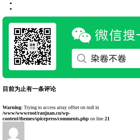
目前为止有一条评论
Warning
: Trying to access array offset on null in
/www/wwwroot/ranjuan.cn/wp-
content/themes/spicepress/comments.php
on line
21