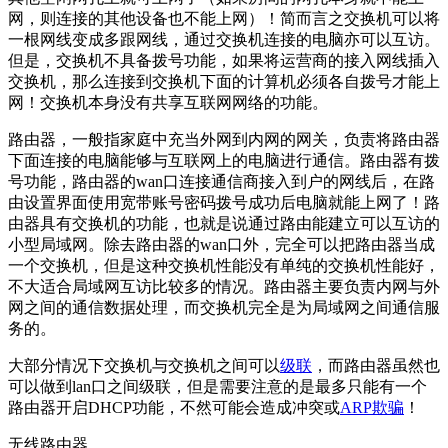
网，则连接的其他设备也不能上网）！简而言之交换机可以将
一根网线变成多跟网线，通过交换机连接的电脑亦可以互访。
但是，交换机不具备拨号功能，如果将运营商的接入网线插入
交换机，那么连接到交换机下面的计算机必须各自拨号才能上
网！交换机本身没有共享互联网网络的功能。
路由器，一般指家庭中充当外网到内网的网关，负责将路由器
下面连接的电脑能够与互联网上的电脑进行通信。路由器有拨
号功能，路由器的wan口连接通信商接入到户的网线后，在路
由设置界面使用宽带账号密码拨号成功后电脑就能上网了！路
由器具有交换机的功能，也就是说通过路由能建立可以互访的
小型局域网。除去路由器的wan口外，完全可以把路由器当成
一个交换机，但是这种交换机性能没有单纯的交换机性能好，
不大适合局域网互访比较多的情况。路由器主要负责内网与外
网之间的通信数据处理，而交换机完全是为局域网之间通信服
务的。
大部分情况下交换机与交换机之间可以
级联
，而路由器虽然也
可以做到lan口之间级联，但是需要注意的是最多只能有一个
路由器开启DHCP功能，不然可能会造成冲突或
ARP欺骗
！
无线路由器