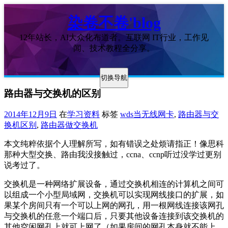
染卷不卷'blog
12年站长，AI大众化布道者。互联网 IT行业，工作见
闻、技术教程全分享。
切换导航
路由器与交换机的区别
2014年12月9日
在
学习资料
标签
wds当无线网卡
,
路由器与交
换机区别
,
路由器做交换机
本文纯粹依据个人理解所写，如有错误之处烦请指正！像思科
那种大型交换、路由我没接触过，ccna、ccnp听过没学过更别
说考过了。
交换机是一种网络扩展设备，通过交换机相连的计算机之间可
以组成一个小型局域网，交换机可以实现网线接口的扩展，如
果某个房间只有一个可以上网的网孔，用一根网线连接该网孔
与交换机的任意一个端口后，只要其他设备连接到该交换机的
其他空闲网孔上就可上网了（如果房间的网孔本身就不能上