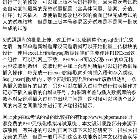
进行了别的修改，可以加上版本号进行控制。因为每次考试都
会自动复制最新的完整试题配置（含具体问题、答案、分值、
排序）过来插入，即使后期修改也不影响前面已经完成考试的
人的试卷结构，但是加上版本号容易区分试卷是不是同一批次
生成的试卷！
5.试题题库的批量上传。这工作可以放到整个mysql设计完成
之后，如果单题新增题库没问题后就可以开始批量上传模块的
设计，使用excel上传到mysql数据库咱们主要使用PHPExcel这
个组件，可以到网上下载。PHPExcel可以实现excel的单元格
内容读取到数组，读取过程中加上合理判断后可以进行数据库
插入操作。每完成一行excel的读取简介将插入语句存入类似
$sql_insert[]数组内，等全部读取完毕后foreach该数组达到一条
条插入数据库的目的。另外可以在插入过程中进行锁表操作并
记录下插入前后的自增id序号，如果两者差与插入数据库的条
数不对应说明插入过程中出现了问题，这时候可以将两个id之
间的内容之间删除并进行客户端报错提示。
网上php在线考试的做的比较好的有http://www.phpems.net/ 开
源免费的PHP无纸化模拟考试系统，本文设计思路部分来源于
该项目，有兴趣的可以到官网下载下来好好研究下，很强大很
完善的系统，但是一般用不到这么多功能所以本文仅结合实际