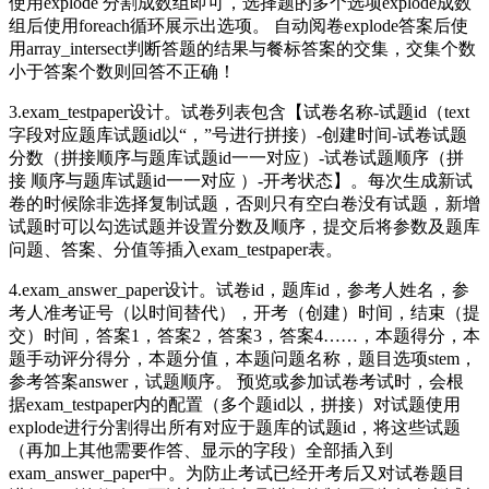
使用explode 分割成数组即可，选择题的多个选项explode成数
组后使用foreach循环展示出选项。 自动阅卷explode答案后使
用array_intersect判断答题的结果与餐标答案的交集，交集个数
小于答案个数则回答不正确！
3.exam_testpaper设计。试卷列表包含【试卷名称-试题id（text
字段对应题库试题id以“，”号进行拼接）-创建时间-试卷试题
分数（拼接顺序与题库试题id一一对应）-试卷试题顺序（拼
接 顺序与题库试题id一一对应 ）-开考状态】。每次生成新试
卷的时候除非选择复制试题，否则只有空白卷没有试题，新增
试题时可以勾选试题并设置分数及顺序，提交后将参数及题库
问题、答案、分值等插入exam_testpaper表。
4.exam_answer_paper设计。试卷id，题库id，参考人姓名，参
考人准考证号（以时间替代），开考（创建）时间，结束（提
交）时间，答案1，答案2，答案3，答案4……，本题得分，本
题手动评分得分，本题分值，本题问题名称，题目选项stem，
参考答案answer，试题顺序。 预览或参加试卷考试时，会根
据exam_testpaper内的配置（多个题id以，拼接）对试题使用
explode进行分割得出所有对应于题库的试题id，将这些试题
（再加上其他需要作答、显示的字段）全部插入到
exam_answer_paper中。为防止考试已经开考后又对试卷题目