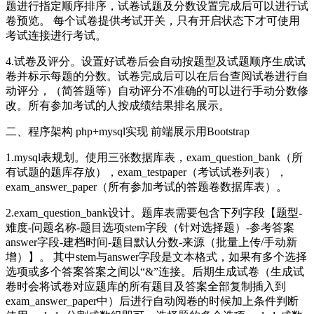
题进行指定顺序排序，试卷试题及分数设置完成后可以进行试
卷预览。 每个试卷提供考试开关，只有开启状态下才可使用
考试连接进行考试。
4.试卷及评分。设置好试卷后会自动按题型及试题顺序生成试
卷并标示每题的分数。试卷完成后可以在后台查阅试卷进行自
动评分，（简答题等）自动评分不准确的可以进行手动分数修
改。所有参加考试的人按成绩结果排名展示。
二、程序架构 php+mysql实现 前端展示用Bootstrap
1.mysql表规划。使用三张数据库表，exam_question_bank（所
有试题的题库存放），exam_testpaper（考试试卷列表），
exam_answer_paper（所有参加考试的答题卷数据库表）。
2.exam_question_bank设计。题库表需要包含下列字段【题型-
难度-问题名称-题目选项stem字段（针对选择题）-参考答案
answer字段-建档时间-题目默认分数-来源（批量上传/手动新
增）】。 其中stem与answer字段是文本格式，如果有多个选择
选项或多个答案答案之间以“&”连接。后期生成试卷（生成试
卷时会将试卷对应题库的所有题目及答案全部复制插入到
exam_answer_paper中）后进行自动阅卷的时候加上条件判断