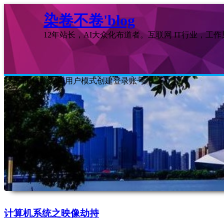
染卷不卷'blog
12年站长，AI大众化布道者。互联网 IT行业，工
18456报错，sql单用户模式创建登录账号
计算机系统之映像劫持