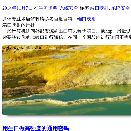
2014年11月7日
在
学习资料
,
系统安全
标签
端口映射
,
系统安全
具体专业术语解释请参考百度百科：
端口映射
端口映射的用处
一般计算机访问外部资源的出口可以称为端口。像http一般默认
需要经过你的80端口进行通信。在同一个网段内进行访问不需要
weixin-get-article-list
用生日做高强度的通用密码