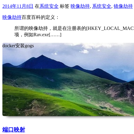
2014年11月8日
在
系统安全
标签
映像劫持
,
系统安全
,
镜像劫持
映像劫持
百度百科的定义：
所谓的映像劫持，就是在注册表的[HKEY_LOCAL_MACHINE\SOFTW
项，例如Rav.exe[……]
docker安装gogs
端口映射