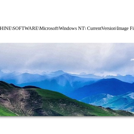
ARE\Microsoft\Windows NT\ CurrentVersion\Image